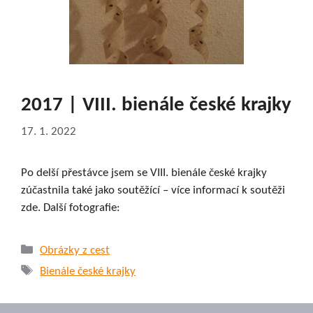
2017 | VIII. bienále české krajky
17. 1. 2022
Po delší přestávce jsem se VIII. bienále české krajky
zúčastnila také jako soutěžící – více informací k soutěži
zde. Další fotografie:
Rubriky
Obrázky z cest
Štítky
Bienále české krajky