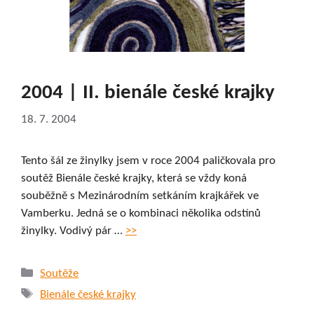
2004 | II. bienále české krajky
18. 7. 2004
Tento šál ze žinylky jsem v roce 2004 paličkovala pro
soutěž Bienále české krajky, která se vždy koná
souběžně s Mezinárodním setkáním krajkářek ve
Vamberku. Jedná se o kombinaci několika odstínů
žinylky. Vodivý pár …
>>
Rubriky
Soutěže
Štítky
Bienále české krajky