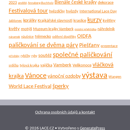
Bienále české krajky
dekorace
2023
andělé
Annaberg-Buchholz
Festivalová tour
hvězdy
hvězdičky
International Lace Day
kurzy
korálky
Krajkářské slavnosti
kraslice
květiny
Jablonec
květy
motýli
Muzeum krajky Vamberk
náhrdelník
módní přehlídka
OIDFA
Německo
oděvní doplňky
náušnice
náramek
paličkování se dvěma páry
Piešťany
prezentace
společné paličkování
soutěž
rybičky
ryby
přívěsky
vláčková
Vamberk
vajíčka
Velikonoce
tylová krajka
srdíčka
výstava
Vánoce
krajka
vánoční ozdoby
Wangen
šperky
World Lace Festival
Ochrana osobních údajů a kontakt
© 2026 LACE.CZ
• Vytvořeno s
GeneratePress