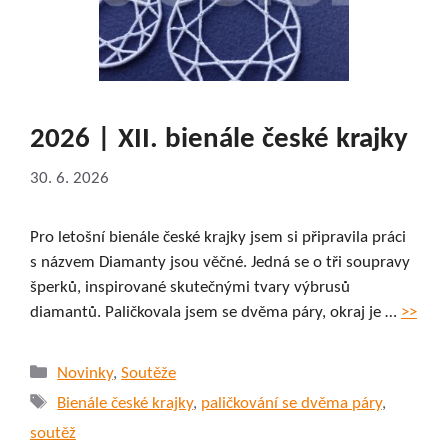
2026 | XII. bienále české krajky
30. 6. 2026
Pro letošní bienále české krajky jsem si připravila práci
s názvem Diamanty jsou věčné. Jedná se o tři soupravy
šperků, inspirované skutečnými tvary výbrusů
diamantů. Paličkovala jsem se dvěma páry, okraj je …
>>
Rubriky
Novinky
,
Soutěže
Štítky
Bienále české krajky
,
paličkování se dvěma páry
,
soutěž