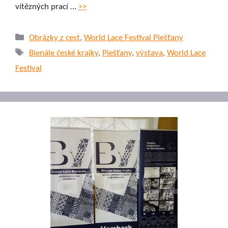
vítězných prací …
>>
Rubriky
Obrázky z cest
,
World Lace Festival Piešťany
Štítky
Bienále české krajky
,
Piešťany
,
výstava
,
World Lace
Festival