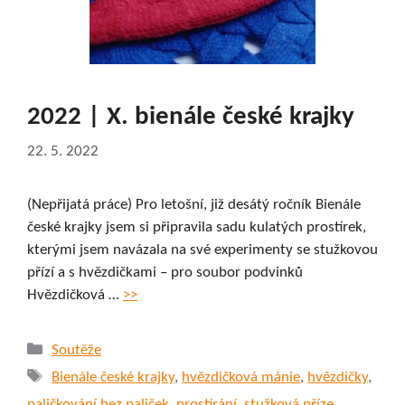
2022 | X. bienále české krajky
22. 5. 2022
(Nepřijatá práce) Pro letošní, již desátý ročník Bienále
české krajky jsem si připravila sadu kulatých prostírek,
kterými jsem navázala na své experimenty se stužkovou
přízí a s hvězdičkami – pro soubor podvinků
Hvězdičková …
>>
Rubriky
Soutěže
Štítky
Bienále české krajky
,
hvězdičková mánie
,
hvězdičky
,
paličkování bez paliček
,
prostírání
,
stužková příze