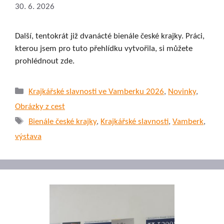
30. 6. 2026
Další, tentokrát již dvanácté bienále české krajky. Práci,
kterou jsem pro tuto přehlídku vytvořila, si můžete
prohlédnout zde.
Rubriky
Krajkářské slavnosti ve Vamberku 2026
,
Novinky
,
Obrázky z cest
Štítky
Bienále české krajky
,
Krajkářské slavnosti
,
Vamberk
,
výstava