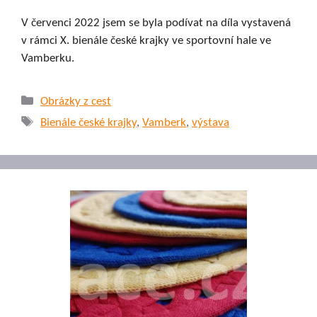
V červenci 2022 jsem se byla podívat na díla vystavená
v rámci X. bienále české krajky ve sportovní hale ve
Vamberku.
Rubriky
Obrázky z cest
Štítky
Bienále české krajky
,
Vamberk
,
výstava