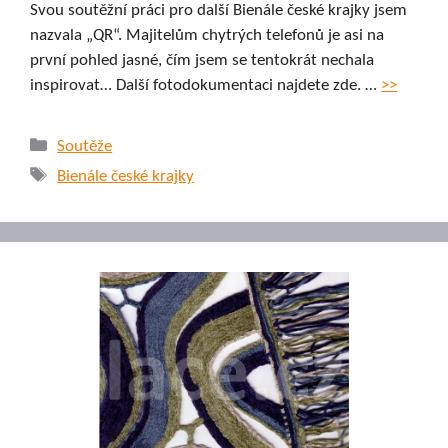
Svou soutěžní práci pro další Bienále české krajky jsem
nazvala „QR“. Majitelům chytrých telefonů je asi na
první pohled jasné, čím jsem se tentokrát nechala
inspirovat… Další fotodokumentaci najdete zde. …
>>
Rubriky
Soutěže
Štítky
Bienále české krajky