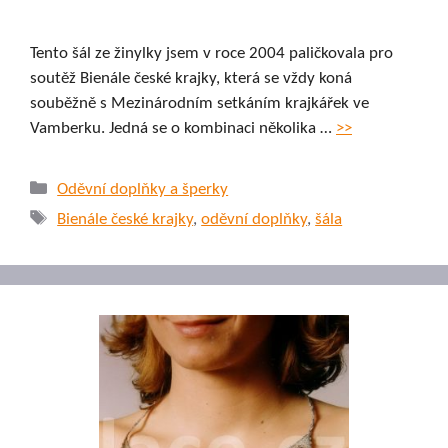
Tento šál ze žinylky jsem v roce 2004 paličkovala pro
soutěž Bienále české krajky, která se vždy koná
souběžně s Mezinárodním setkáním krajkářek ve
Vamberku. Jedná se o kombinaci několika …
>>
Rubriky
Oděvní doplňky a šperky
Štítky
Bienále české krajky
,
oděvní doplňky
,
šála