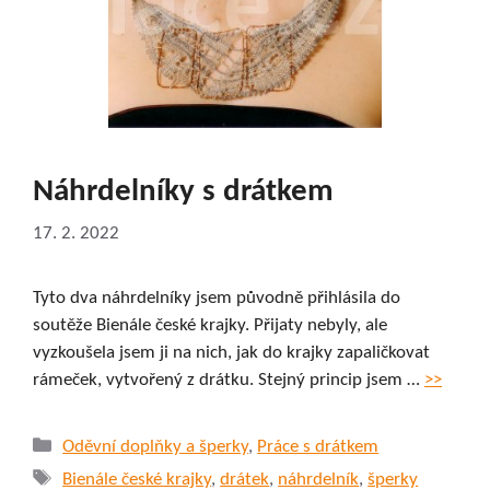
Náhrdelníky s drátkem
17. 2. 2022
Tyto dva náhrdelníky jsem původně přihlásila do
soutěže Bienále české krajky. Přijaty nebyly, ale
vyzkoušela jsem ji na nich, jak do krajky zapaličkovat
rámeček, vytvořený z drátku. Stejný princip jsem …
>>
Rubriky
Oděvní doplňky a šperky
,
Práce s drátkem
Štítky
Bienále české krajky
,
drátek
,
náhrdelník
,
šperky