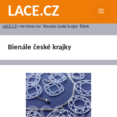
Přeskočit
LACE.CZ
na
MEN
obsah
LACE.CZ
>>
Archives for 'Bienále české krajky' Štítek
Bienále české krajky