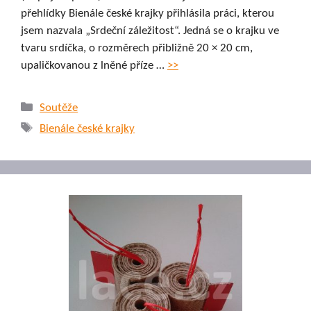
přehlídky Bienále české krajky přihlásila práci, kterou
jsem nazvala „Srdeční záležitost“. Jedná se o krajku ve
tvaru srdíčka, o rozměrech přibližně 20 × 20 cm,
upaličkovanou z lněné příze …
>>
Rubriky
Soutěže
Štítky
Bienále české krajky