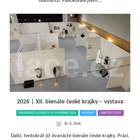
diamantů. Paličkovala jsem...
2026 | XII. bienále české krajky – výstava
KRAJKÁŘSKÉ SLAVNOSTI VE VAMBERKU 2026
NOVINKY
OBRÁZKY Z CEST
30. 6. 2026
Další, tentokrát již dvanácté bienále české krajky. Práci,