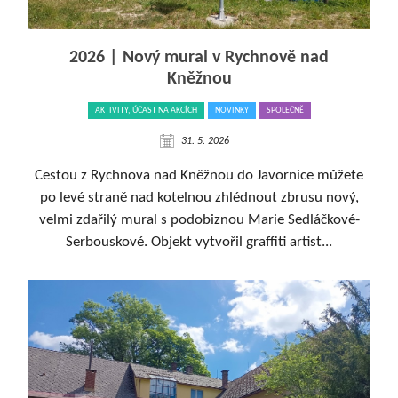
2026 | Nový mural v Rychnově nad
Kněžnou
AKTIVITY, ÚČAST NA AKCÍCH
NOVINKY
SPOLEČNĚ
31. 5. 2026
Cestou z Rychnova nad Kněžnou do Javornice můžete
po levé straně nad kotelnou zhlédnout zbrusu nový,
velmi zdařilý mural s podobiznou Marie Sedláčkové-
Serbouskové. Objekt vytvořil graffiti artist...