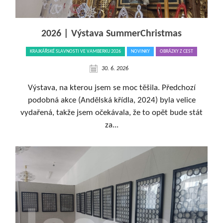
2026 | Výstava SummerChristmas
KRAJKÁŘSKÉ SLAVNOSTI VE VAMBERKU 2026
NOVINKY
OBRÁZKY Z CEST
30. 6. 2026
Výstava, na kterou jsem se moc těšila. Předchozí
podobná akce (Andělská křídla, 2024) byla velice
vydařená, takže jsem očekávala, že to opět bude stát
za...