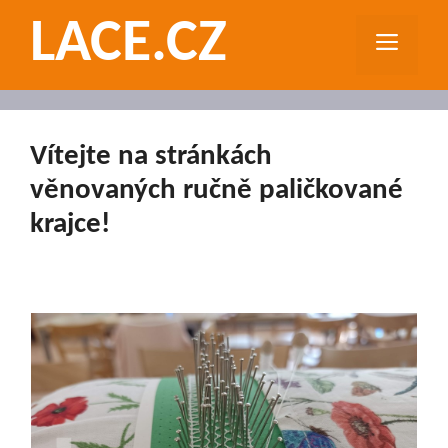
Přeskočit
LACE.CZ
na
MEN
obsah
Vítejte na stránkách
věnovaných ručně paličkované
krajce!