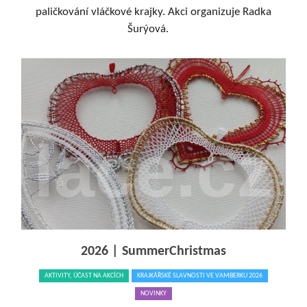
paličkování vláčkové krajky. Akci organizuje Radka
Šurýová.
2026 | SummerChristmas
AKTIVITY, ÚČAST NA AKCÍCH
KRAJKÁŘSKÉ SLAVNOSTI VE VAMBERKU 2026
NOVINKY