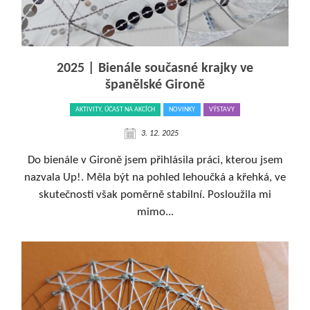
2025 | Bienále současné krajky ve
španělské Gironě
AKTIVITY, ÚČAST NA AKCÍCH
NOVINKY
VÝSTAVY
3. 12. 2025
Do bienále v Gironě jsem přihlásila práci, kterou jsem
nazvala Up!. Měla být na pohled lehoučká a křehká, ve
skutečnosti však poměrně stabilní. Posloužila mi
mimo...