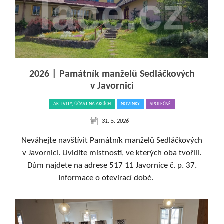
2026 | Památník manželů Sedláčkových
v Javornici
AKTIVITY, ÚČAST NA AKCÍCH
NOVINKY
SPOLEČNĚ
31. 5. 2026
Neváhejte navštívit Památník manželů Sedláčkových
v Javornici. Uvidíte místnosti, ve kterých oba tvořili.
Dům najdete na adrese 517 11 Javornice č. p. 37.
Informace o otevírací době.