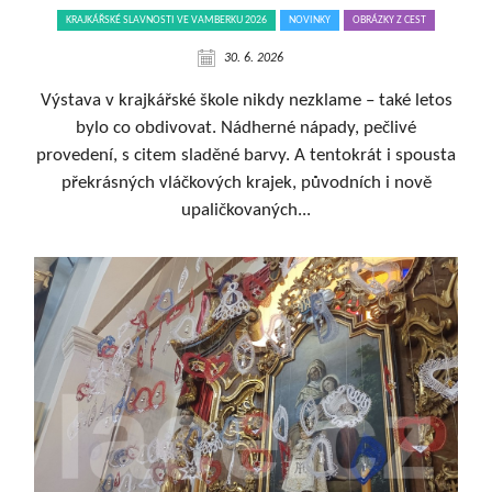
KRAJKÁŘSKÉ SLAVNOSTI VE VAMBERKU 2026
NOVINKY
OBRÁZKY Z CEST
30. 6. 2026
Výstava v krajkářské škole nikdy nezklame – také letos
bylo co obdivovat. Nádherné nápady, pečlivé
provedení, s citem sladěné barvy. A tentokrát i spousta
překrásných vláčkových krajek, původních i nově
upaličkovaných...