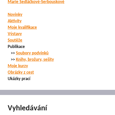
Marie Sedláčkové-Serbouskové
Novinky
Aktivity
Moje kvalifikace
Výstavy
Soutěže
Publikace
>>
Soubory podvinků
>>
Knihy, brožury, sešity
Moje kurzy
Obrázky z cest
Ukázky prací
Vyhledávání