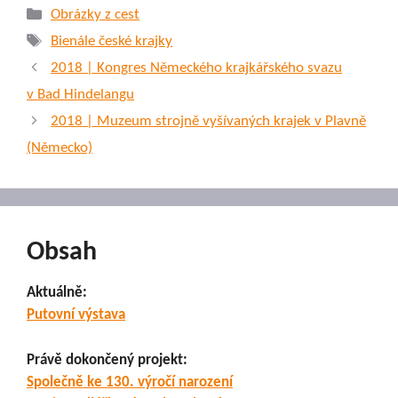
Rubriky
Obrázky z cest
Štítky
Bienále české krajky
2018 | Kongres Německého krajkářského svazu
v Bad Hindelangu
2018 | Muzeum strojně vyšívaných krajek v Plavně
(Německo)
Obsah
Aktuálně:
Putovní výstava
Právě dokončený projekt:
Společně ke 130. výročí narození