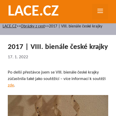
Přeskočit
LACE.CZ
na
MEN
obsah
LACE.CZ
>>
Obrázky z cest
>>
2017 | VIII. bienále české krajky
2017 | VIII. bienále české krajky
17. 1. 2022
Po delší přestávce jsem se VIII. bienále české krajky
zúčastnila také jako soutěžící – více informací k soutěži
zde
.