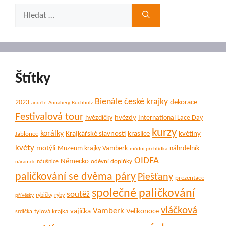
Hledat:
Štítky
Bienále české krajky
dekorace
2023
andělé
Annaberg-Buchholz
Festivalová tour
hvězdy
hvězdičky
International Lace Day
kurzy
korálky
Krajkářské slavnosti
kraslice
květiny
Jablonec
květy
motýli
Muzeum krajky Vamberk
náhrdelník
módní přehlídka
OIDFA
Německo
oděvní doplňky
náušnice
náramek
paličkování se dvěma páry
Piešťany
prezentace
společné paličkování
soutěž
rybičky
ryby
přívěsky
vláčková
Vamberk
vajíčka
Velikonoce
tylová krajka
srdíčka