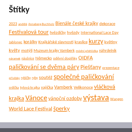
Štítky
Bienále české krajky
dekorace
2023
andělé
Annaberg-Buchholz
Festivalová tour
hvězdy
hvězdičky
International Lace Day
kurzy
korálky
Krajkářské slavnosti
kraslice
květiny
Jablonec
květy
motýli
Muzeum krajky Vamberk
náhrdelník
módní přehlídka
OIDFA
Německo
oděvní doplňky
náušnice
náramek
paličkování se dvěma páry
Piešťany
prezentace
společné paličkování
soutěž
rybičky
ryby
přívěsky
vláčková
Vamberk
vajíčka
Velikonoce
tylová krajka
srdíčka
výstava
Vánoce
krajka
vánoční ozdoby
Wangen
šperky
World Lace Festival