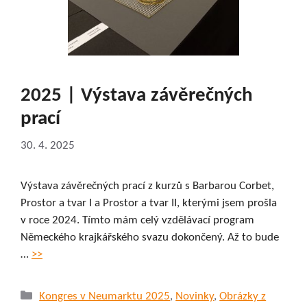
2025 | Výstava závěrečných
prací
30. 4. 2025
Výstava závěrečných prací z kurzů s Barbarou Corbet,
Prostor a tvar I a Prostor a tvar II, kterými jsem prošla
v roce 2024. Tímto mám celý vzdělávací program
Německého krajkářského svazu dokončený. Až to bude
…
>>
Rubriky
Kongres v Neumarktu 2025
,
Novinky
,
Obrázky z