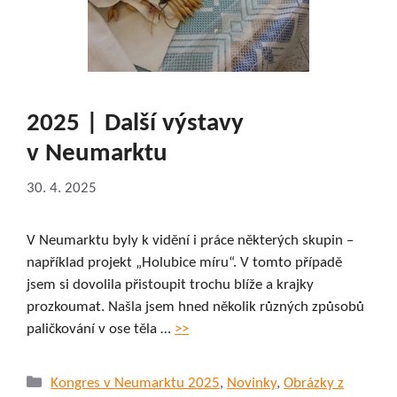
2025 | Další výstavy
v Neumarktu
30. 4. 2025
V Neumarktu byly k vidění i práce některých skupin –
například projekt „Holubice míru“. V tomto případě
jsem si dovolila přistoupit trochu blíže a krajky
prozkoumat. Našla jsem hned několik různých způsobů
paličkování v ose těla …
>>
Rubriky
Kongres v Neumarktu 2025
,
Novinky
,
Obrázky z