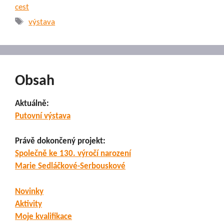
cest
Štítky
výstava
Obsah
Aktuálně:
Putovní výstava
Právě dokončený projekt:
Společně ke 130. výročí narození
Marie Sedláčkové-Serbouskové
Novinky
Aktivity
Moje kvalifikace