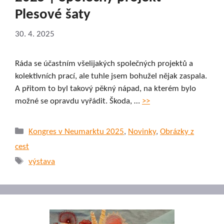
Plesové šaty
30. 4. 2025
Ráda se účastním všelijakých společných projektů a
kolektivních prací, ale tuhle jsem bohužel nějak zaspala.
A přitom to byl takový pěkný nápad, na kterém bylo
možné se opravdu vyřádit. Škoda, …
>>
Rubriky
Kongres v Neumarktu 2025
,
Novinky
,
Obrázky z
cest
Štítky
výstava