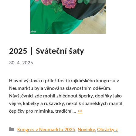
2025 | Sváteční šaty
30. 4. 2025
Hlavní výstava u příležitosti krajkářského kongresu v
Neumarktu byla věnována slavnostním oděvům.
Návštěvníci zde mohli zhlédnout šperky, doplňky jako
vějíře, kabelky a rukavičky, několik španělských mantil,
čepičky pro miminka, tradiční …
>>
Rubriky
Kongres v Neumarktu 2025
,
Novinky
,
Obrázky z