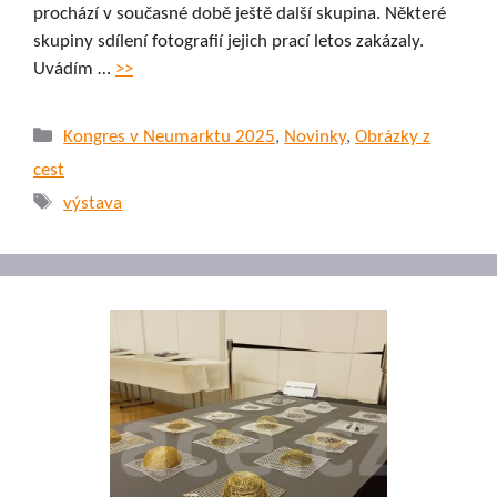
prochází v současné době ještě další skupina. Některé
skupiny sdílení fotografií jejich prací letos zakázaly.
Uvádím …
>>
Rubriky
Kongres v Neumarktu 2025
,
Novinky
,
Obrázky z
cest
Štítky
výstava