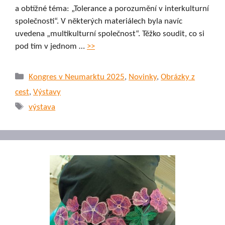
a obtížné téma: „Tolerance a porozumění v interkulturní
společnosti“. V některých materiálech byla navíc
uvedena „multikulturní společnost“. Těžko soudit, co si
pod tím v jednom …
>>
Rubriky
Kongres v Neumarktu 2025
,
Novinky
,
Obrázky z
cest
,
Výstavy
Štítky
výstava