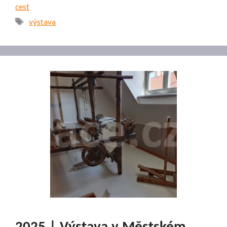
cest
Štítky
výstava