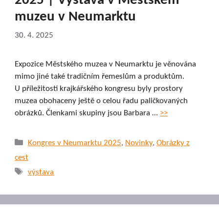
2025 | Výstava v Městském
muzeu v Neumarktu
30. 4. 2025
Expozice Městského muzea v Neumarktu je věnována
mimo jiné také tradičním řemeslům a produktům.
U příležitosti krajkářského kongresu byly prostory
muzea obohaceny ještě o celou řadu paličkovaných
obrázků. Členkami skupiny jsou Barbara …
>>
Rubriky
Kongres v Neumarktu 2025
,
Novinky
,
Obrázky z
cest
Štítky
výstava