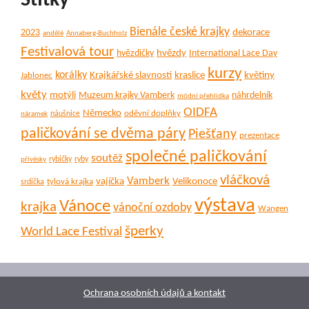
Štítky
Bienále české krajky
dekorace
2023
andělé
Annaberg-Buchholz
Festivalová tour
hvězdy
hvězdičky
International Lace Day
kurzy
korálky
Krajkářské slavnosti
kraslice
květiny
Jablonec
květy
motýli
Muzeum krajky Vamberk
náhrdelník
módní přehlídka
OIDFA
Německo
oděvní doplňky
náušnice
náramek
paličkování se dvěma páry
Piešťany
prezentace
společné paličkování
soutěž
rybičky
ryby
přívěsky
vláčková
Vamberk
vajíčka
Velikonoce
tylová krajka
srdíčka
výstava
Vánoce
krajka
vánoční ozdoby
Wangen
šperky
World Lace Festival
Ochrana osobních údajů a kontakt