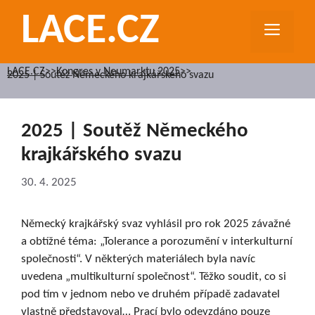
Přeskočit
LACE.CZ
na
MEN
obsah
LACE.CZ
>>
Kongres v Neumarktu 2025
>>
2025 | Soutěž Německého krajkářského svazu
2025 | Soutěž Německého
krajkářského svazu
30. 4. 2025
Německý krajkářský svaz vyhlásil pro rok 2025 závažné
a obtížné téma: „Tolerance a porozumění v interkulturní
společnosti“. V některých materiálech byla navíc
uvedena „multikulturní společnost“. Těžko soudit, co si
pod tím v jednom nebo ve druhém případě zadavatel
vlastně představoval… Prací bylo odevzdáno pouze