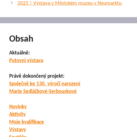
2025 | Výstava v Městském muzeu v Neumarktu
Obsah
Aktuálně:
Putovní výstava
Právě dokončený projekt:
Společně ke 130. výročí narození
Marie Sedláčkové-Serbouskové
Novinky
Aktivity
Moje kvalifikace
Výstavy