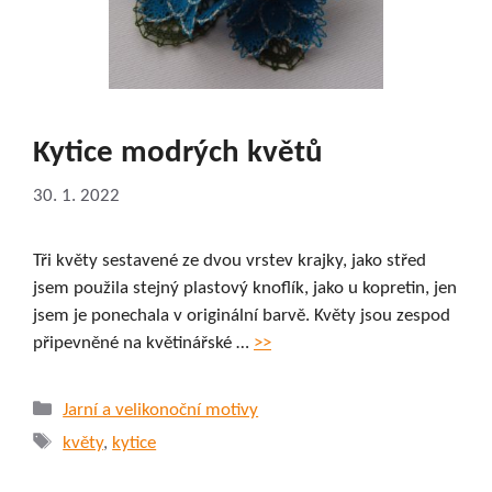
Kytice modrých květů
30. 1. 2022
Tři květy sestavené ze dvou vrstev krajky, jako střed
jsem použila stejný plastový knoflík, jako u kopretin, jen
jsem je ponechala v originální barvě. Květy jsou zespod
připevněné na květinářské …
>>
Rubriky
Jarní a velikonoční motivy
Štítky
květy
,
kytice