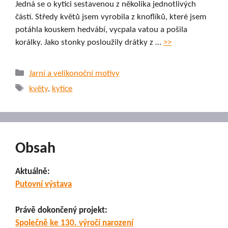
Jedná se o kytici sestavenou z několika jednotlivých
částí. Středy květů jsem vyrobila z knoflíků, které jsem
potáhla kouskem hedvábí, vycpala vatou a pošila
korálky. Jako stonky posloužily drátky z …
>>
Rubriky
Jarní a velikonoční motivy
Štítky
květy
,
kytice
Obsah
Aktuálně:
Putovní výstava
Právě dokončený projekt:
Společně ke 130. výročí narození