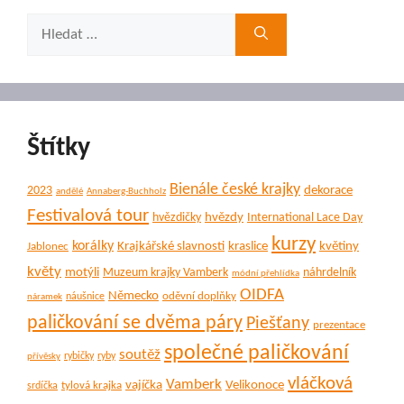
Hledat:
Štítky
Bienále české krajky
dekorace
2023
andělé
Annaberg-Buchholz
Festivalová tour
hvězdy
hvězdičky
International Lace Day
kurzy
korálky
Krajkářské slavnosti
kraslice
květiny
Jablonec
květy
motýli
Muzeum krajky Vamberk
náhrdelník
módní přehlídka
OIDFA
Německo
oděvní doplňky
náušnice
náramek
paličkování se dvěma páry
Piešťany
prezentace
společné paličkování
soutěž
rybičky
ryby
přívěsky
vláčková
Vamberk
vajíčka
Velikonoce
tylová krajka
srdíčka