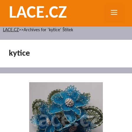
Přeskočit
LACE.CZ
na
MEN
obsah
LACE.CZ
>>
Archives for 'kytice' Štítek
kytice