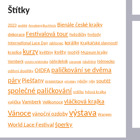
Štítky
Bienále české krajky
2023
andělé
Annaberg-Buchholz
Festivalová tour
dekorace
hvězdy
hvězdičky
korálky
Krajkářské slavnosti
International Lace Day
Jablonec
kurzy
květy
kraslice
květiny
motýli
Muzeum krajky
Německo
Vamberk
náhrdelník
náušnice
módní přehlídka
náramek
paličkování se dvěma
OIDFA
oděvní doplňky
páry
Piešťany
soutěž
prezentace
rybičky
ryby
přívěsky
společné paličkování
tylová krajka
srdíčka
vláčková krajka
Vamberk
vajíčka
Velikonoce
výstava
Vánoce
vánoční ozdoby
Wangen
šperky
World Lace Festival