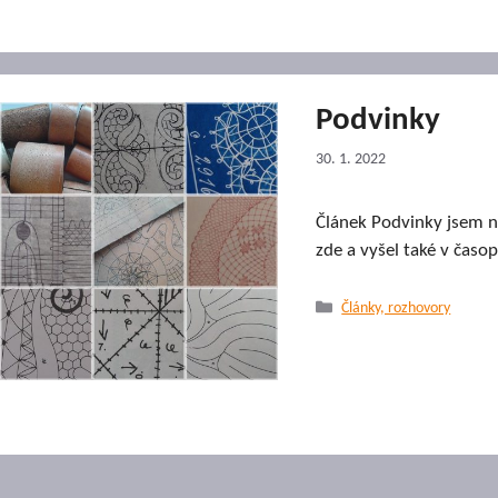
Podvinky
30. 1. 2022
Článek Podvinky jsem na
zde a vyšel také v časo
Rubriky
Články, rozhovory