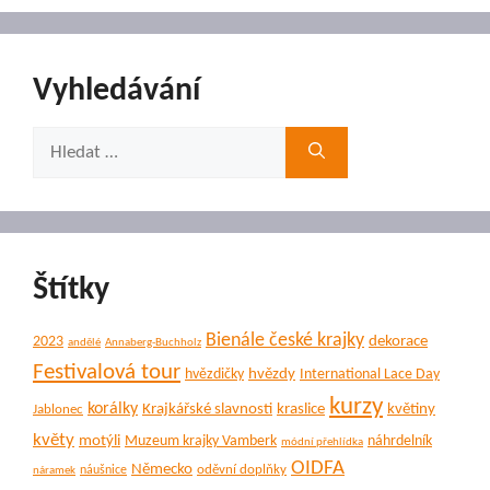
Vyhledávání
Hledat:
Štítky
Bienále české krajky
dekorace
2023
andělé
Annaberg-Buchholz
Festivalová tour
hvězdy
hvězdičky
International Lace Day
kurzy
korálky
Krajkářské slavnosti
kraslice
květiny
Jablonec
květy
motýli
Muzeum krajky Vamberk
náhrdelník
módní přehlídka
OIDFA
Německo
oděvní doplňky
náušnice
náramek