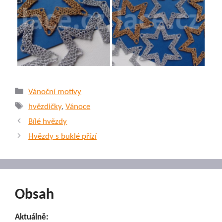
Rubriky
Vánoční motivy
Štítky
hvězdičky
,
Vánoce
Bílé hvězdy
Hvězdy s buklé přízí
Obsah
Aktuálně: