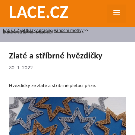
Přeskočit
LACE.CZ
na
MEN
obsah
LACE.CZ
>>
Ukázky prací
>>
Vánoční motivy
>>
Zlaté a stříbrné hvězdičky
Zlaté a stříbrné hvězdičky
30. 1. 2022
Hvězdičky ze zlaté a stříbrné pletací příze.