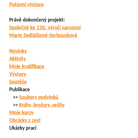
Putovní výstava
Právě dokončený projekt:
Společně ke 130. výročí narození
Marie Sedláčkové-Serbouskové
Novinky
Aktivity
Moje kvalifikace
Výstavy
Soutěže
Publikace
>>
Soubory podvinků
>>
Knihy, brožury, sešity
Moje kurzy
Obrázky z cest
Ukázky prací