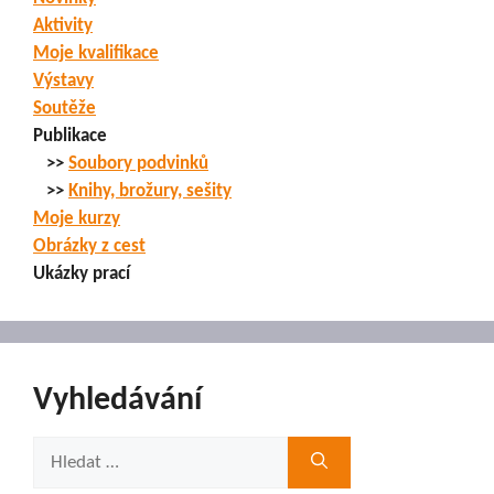
Aktivity
Moje kvalifikace
Výstavy
Soutěže
Publikace
>>
Soubory podvinků
>>
Knihy, brožury, sešity
Moje kurzy
Obrázky z cest
Ukázky prací
Vyhledávání
Hledat: