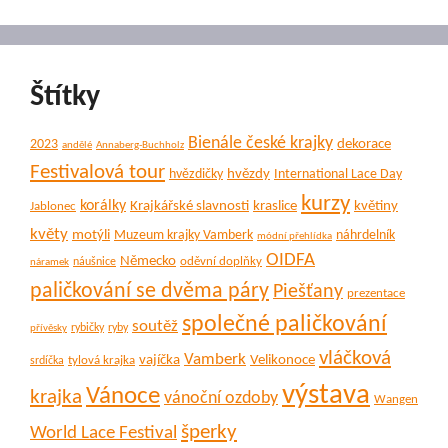
Štítky
Bienále české krajky
dekorace
2023
andělé
Annaberg-Buchholz
Festivalová tour
hvězdy
hvězdičky
International Lace Day
kurzy
korálky
Krajkářské slavnosti
kraslice
květiny
Jablonec
květy
motýli
Muzeum krajky Vamberk
náhrdelník
módní přehlídka
OIDFA
Německo
oděvní doplňky
náušnice
náramek
paličkování se dvěma páry
Piešťany
prezentace
společné paličkování
soutěž
rybičky
ryby
přívěsky
vláčková
Vamberk
vajíčka
Velikonoce
tylová krajka
srdíčka
výstava
Vánoce
krajka
vánoční ozdoby
Wangen
šperky
World Lace Festival