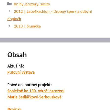
Rubriky
Knihy, brožury, sešity
2012 | Lace4Fashion – Drobný šperk a oděvní
doplněk
2013 | Sluníčka
Obsah
Aktuálně:
Putovní výstava
Právě dokončený projekt:
Společně ke 130. výročí narození
Marie Sedláčkové-Serbouskové
Novinky