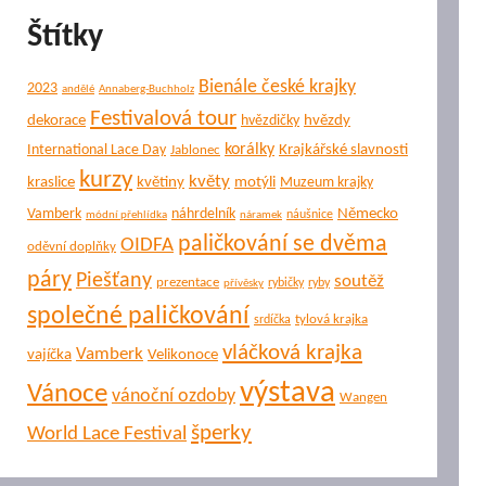
Štítky
Bienále české krajky
2023
andělé
Annaberg-Buchholz
Festivalová tour
dekorace
hvězdy
hvězdičky
korálky
Krajkářské slavnosti
International Lace Day
Jablonec
kurzy
květy
kraslice
květiny
motýli
Muzeum krajky
Německo
Vamberk
náhrdelník
náušnice
módní přehlídka
náramek
paličkování se dvěma
OIDFA
oděvní doplňky
páry
Piešťany
soutěž
prezentace
rybičky
ryby
přívěsky
společné paličkování
tylová krajka
srdíčka
vláčková krajka
Vamberk
vajíčka
Velikonoce
výstava
Vánoce
vánoční ozdoby
Wangen
šperky
World Lace Festival