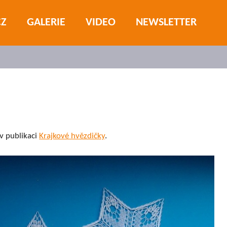
CZ
GALERIE
VIDEO
NEWSLETTER
 v publikaci
Krajkové hvězdičky
.