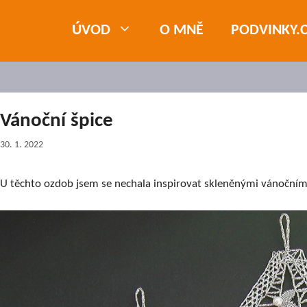
ÚVOD
O MNĚ
PODVINKY.
Vánoční špice
30. 1. 2022
U těchto ozdob jsem se nechala inspirovat skleněnými vánočními 