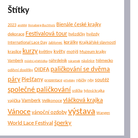
Štítky
Bienále české krajky
2023
andělé
Annaberg-Buchholz
Festivalová tour
dekorace
hvězdy
hvězdičky
korálky
Krajkářské slavnosti
International Lace Day
Jablonec
kurzy
květy
kraslice
květiny
motýli
Muzeum krajky
Německo
Vamberk
náhrdelník
náušnice
módní přehlídka
náramek
paličkování se dvěma
OIDFA
oděvní doplňky
páry
Piešťany
soutěž
prezentace
rybičky
ryby
přívěsky
společné paličkování
tylová krajka
srdíčka
vláčková krajka
Vamberk
vajíčka
Velikonoce
výstava
Vánoce
vánoční ozdoby
Wangen
šperky
World Lace Festival