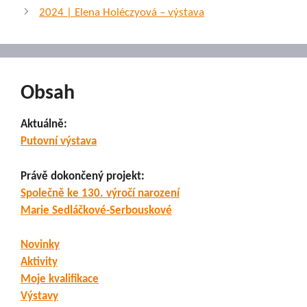
2024 | Elena Holéczyová – výstava
Obsah
Aktuálně:
Putovní výstava
Právě dokončený projekt:
Společně ke 130. výročí narození
Marie Sedláčkové-Serbouskové
Novinky
Aktivity
Moje kvalifikace
Výstavy