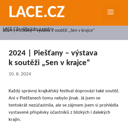
Přeskočit
LACE.CZ
na
MEN
obsah
LACE.CZ
>>
Obrázky z cest
>>
2024 | Piešťany – výstava k soutěži „Sen v krajce“
2024 | Piešťany – výstava
k soutěži „Sen v krajce“
10. 8. 2024
Každý správný krajkářský festival doprovází také soutěž.
Ani v Piešťanech tomu nebylo jinak. Já jsem se
tentokrát nezúčastnila, ale se zájmem jsem si prohlédla
vystavené příspěvky účastníků z blízkých i dalekých
krajin.