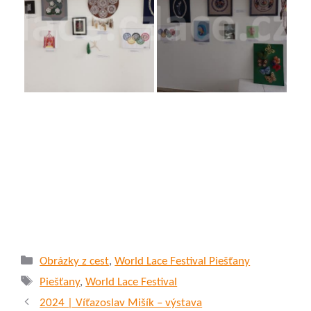
Rubriky
Obrázky z cest
,
World Lace Festival Piešťany
Štítky
Piešťany
,
World Lace Festival
2024 | Víťazoslav Mišík – výstava