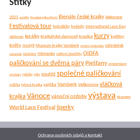
Štítky
Bienále české krajky
dekorace
2023
andělé
Annaberg-Buchholz
Festivalová tour
hvězdy
hvězdičky
International Lace Day
kurzy
korálky
Krajkářské slavnosti
kraslice
květiny
Jablonec
květy
motýli
Muzeum krajky Vamberk
náhrdelník
módní přehlídka
OIDFA
Německo
oděvní doplňky
náušnice
náramek
paličkování se dvěma páry
Piešťany
prezentace
společné paličkování
soutěž
rybičky
ryby
přívěsky
vláčková
Vamberk
vajíčka
Velikonoce
tylová krajka
srdíčka
výstava
Vánoce
krajka
vánoční ozdoby
Wangen
šperky
World Lace Festival
Ochrana osobních údajů a kontakt