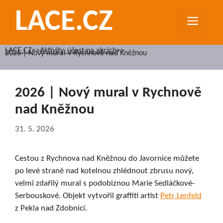
Přeskočit
LACE.CZ
na
MEN
obsah
LACE.CZ
>>
Aktivity, účast na akcích
>>
2026 | Nový mural v Rychnově nad Kněžnou
2026 | Nový mural v Rychnově
nad Kněžnou
31. 5. 2026
Cestou z Rychnova nad Kněžnou do Javornice můžete
po levé straně nad kotelnou zhlédnout zbrusu nový,
velmi zdařilý mural s podobiznou Marie Sedláčkové-
Serbouskové. Objekt vytvořil graffiti artist
Petr Lenfeld
z Pekla nad Zdobnicí.