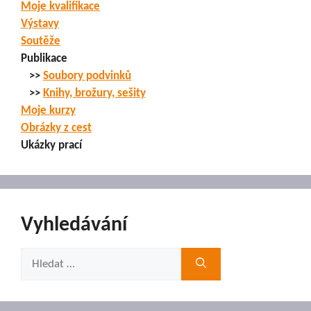
Moje kvalifikace
Výstavy
Soutěže
Publikace
>>
Soubory podvinků
>>
Knihy, brožury, sešity
Moje kurzy
Obrázky z cest
Ukázky prací
Vyhledávání
Hledat: