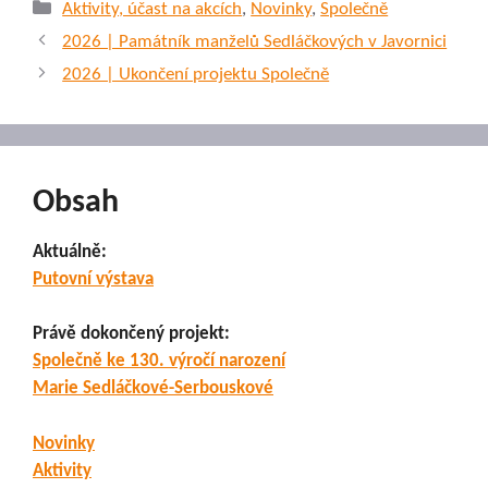
Rubriky
Aktivity, účast na akcích
,
Novinky
,
Společně
2026 | Památník manželů Sedláčkových v Javornici
2026 | Ukončení projektu Společně
Obsah
Aktuálně:
Putovní výstava
Právě dokončený projekt:
Společně ke 130. výročí narození
Marie Sedláčkové-Serbouskové
Novinky
Aktivity