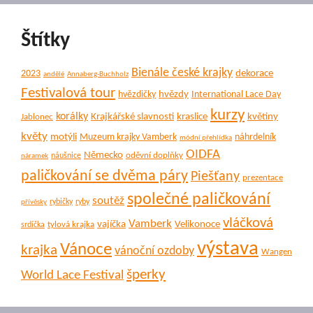
Štítky
Bienále české krajky
dekorace
2023
andělé
Annaberg-Buchholz
Festivalová tour
hvězdy
hvězdičky
International Lace Day
kurzy
korálky
Krajkářské slavnosti
kraslice
květiny
Jablonec
květy
motýli
Muzeum krajky Vamberk
náhrdelník
módní přehlídka
OIDFA
Německo
oděvní doplňky
náušnice
náramek
paličkování se dvěma páry
Piešťany
prezentace
společné paličkování
soutěž
rybičky
ryby
přívěsky
vláčková
Vamberk
vajíčka
Velikonoce
tylová krajka
srdíčka
výstava
Vánoce
krajka
vánoční ozdoby
Wangen
šperky
World Lace Festival