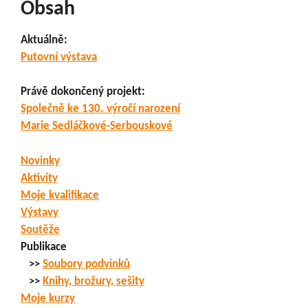
Obsah
Aktuálně:
Putovní výstava
Právě dokončený projekt:
Společně ke 130. výročí narození
Marie Sedláčkové-Serbouskové
Novinky
Aktivity
Moje kvalifikace
Výstavy
Soutěže
Publikace
>>
Soubory podvinků
>>
Knihy, brožury, sešity
Moje kurzy