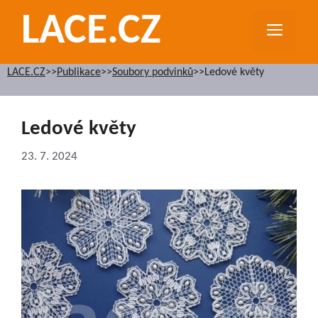
Přeskočit
LACE.CZ
na
MEN
obsah
LACE.CZ
>>
Publikace
>>
Soubory podvinků
>>
Ledové květy
Ledové květy
23. 7. 2024