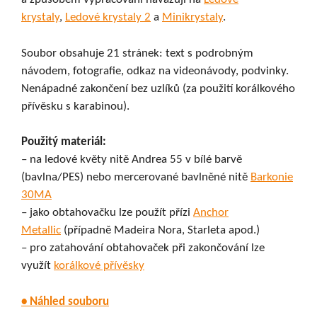
krystaly
,
Ledové krystaly 2
a
Minikrystaly
.
Soubor obsahuje 21 stránek: text s podrobným
návodem, fotografie, odkaz na videonávody, podvinky.
Nenápadné zakončení bez uzlíků (za použití korálkového
přívěsku s karabinou).
Použitý materiál:
– na ledové květy nitě Andrea 55 v bílé barvě
(bavlna/PES) nebo mercerované bavlněné nitě
Barkonie
30MA
– jako obtahovačku lze použít přízi
Anchor
Metallic
(případně Madeira Nora, Starleta apod.)
– pro zatahování obtahovaček při zakončování lze
využít
korálkové přívěsky
• Náhled souboru