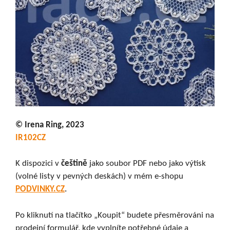
© Irena Ring, 2023
IR102CZ
K dispozici v
češtině
jako soubor PDF nebo jako výtisk
(volné listy v pevných deskách) v mém e-shopu
PODVINKY.CZ
.
Po kliknutí na tlačítko „Koupit“ budete přesměrováni na
prodejní formulář, kde vyplníte potřebné údaje a