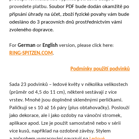
provedete platbu.
Soubor PDF bude dodán okamžitě po
připsání úhrady na účet, zboží fyzické povahy vám bude
odesláno do 3 pracovních dnů prostřednictvím vámi
zvoleného dopravce.
For
German
or
English
version, please click here:
RING-SPITZEN.COM
.
Podmínky použití podvinků
Sada 23 podvinků – ledové květy v několika velikostech
(průměr od 4,5 do 11 cm), některé sestávají z více
vrstev. Mnohé jsou doplněné skleněnými perličkami.
Paličkují se s 10 až 16 páry (plus obtahovačky). Poslouží
jako dekorace, ale i jako ozdoby na vánoční stromek,
aplikace apod. Lze je použít samostatně nebo v sérii
více kusů, například na ozdobné závěsy. Stylem
a způsobem vypracování navazují na
Ledové