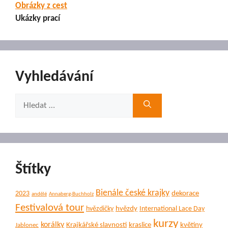
Obrázky z cest
Ukázky prací
Vyhledávání
Hledat:
Štítky
Bienále české krajky
dekorace
2023
andělé
Annaberg-Buchholz
Festivalová tour
hvězdy
hvězdičky
International Lace Day
kurzy
korálky
Krajkářské slavnosti
kraslice
květiny
Jablonec