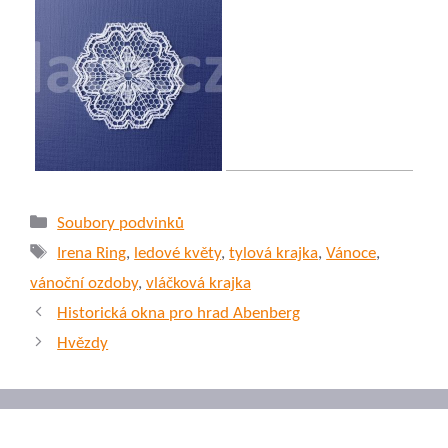
Rubriky
Soubory podvinků
Štítky
Irena Ring
,
ledové květy
,
tylová krajka
,
Vánoce
,
vánoční ozdoby
,
vláčková krajka
Historická okna pro hrad Abenberg
Hvězdy