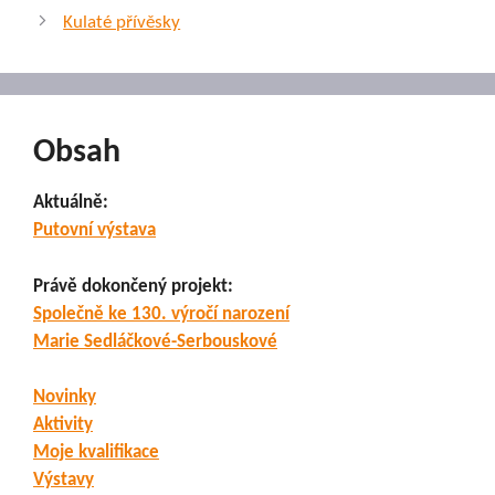
Kulaté přívěsky
Obsah
Aktuálně:
Putovní výstava
Právě dokončený projekt:
Společně ke 130. výročí narození
Marie Sedláčkové-Serbouskové
Novinky
Aktivity
Moje kvalifikace
Výstavy