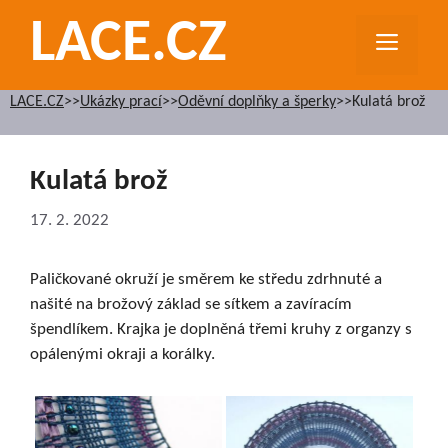
Přeskočit
LACE.CZ
na
MEN
obsah
LACE.CZ
>>
Ukázky prací
>>
Oděvní doplňky a šperky
>>
Kulatá brož
Kulatá brož
17. 2. 2022
Paličkované okruží je směrem ke středu zdrhnuté a
našité na brožový základ se sítkem a zavíracím
špendlíkem. Krajka je doplněná třemi kruhy z organzy s
opálenými okraji a korálky.