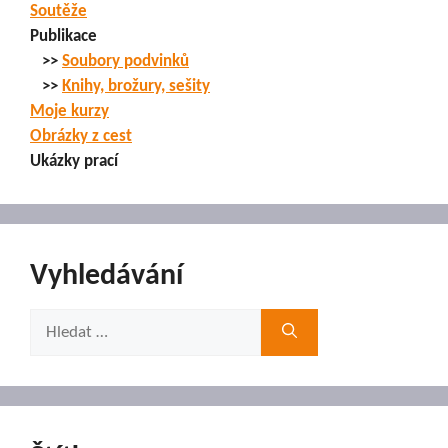
Soutěže
Publikace
>>
Soubory podvinků
>>
Knihy, brožury, sešity
Moje kurzy
Obrázky z cest
Ukázky prací
Vyhledávání
Hledat: