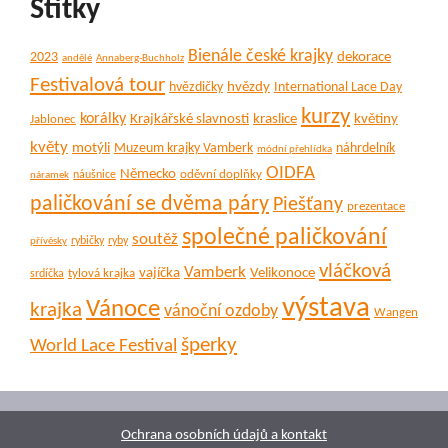
Štítky
Bienále české krajky
dekorace
2023
andělé
Annaberg-Buchholz
Festivalová tour
hvězdy
hvězdičky
International Lace Day
kurzy
korálky
Krajkářské slavnosti
kraslice
květiny
Jablonec
květy
motýli
Muzeum krajky Vamberk
náhrdelník
módní přehlídka
OIDFA
Německo
oděvní doplňky
náušnice
náramek
paličkování se dvěma páry
Piešťany
prezentace
společné paličkování
soutěž
rybičky
ryby
přívěsky
vláčková
Vamberk
vajíčka
Velikonoce
tylová krajka
srdíčka
výstava
Vánoce
krajka
vánoční ozdoby
Wangen
šperky
World Lace Festival
Ochrana osobních údajů a kontakt