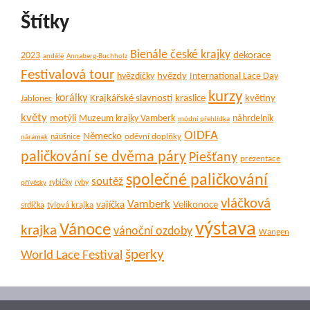
Štítky
Bienále české krajky
dekorace
2023
andělé
Annaberg-Buchholz
Festivalová tour
hvězdy
hvězdičky
International Lace Day
kurzy
korálky
Krajkářské slavnosti
kraslice
květiny
Jablonec
květy
motýli
Muzeum krajky Vamberk
náhrdelník
módní přehlídka
OIDFA
Německo
oděvní doplňky
náušnice
náramek
paličkování se dvěma páry
Piešťany
prezentace
společné paličkování
soutěž
rybičky
ryby
přívěsky
vláčková
Vamberk
vajíčka
Velikonoce
tylová krajka
srdíčka
výstava
Vánoce
krajka
vánoční ozdoby
Wangen
šperky
World Lace Festival