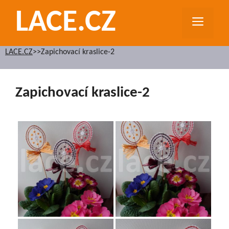
Přeskočit
LACE.CZ
na
MEN
obsah
LACE.CZ
>>
Zapichovací kraslice-2
Zapichovací kraslice-2