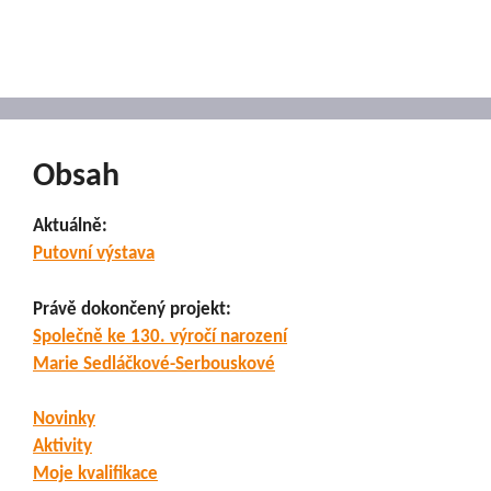
Obsah
Aktuálně:
Putovní výstava
Právě dokončený projekt:
Společně ke 130. výročí narození
Marie Sedláčkové-Serbouskové
Novinky
Aktivity
Moje kvalifikace