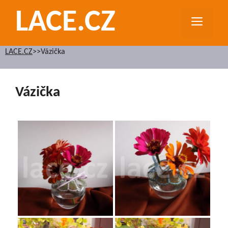
Přeskočit
LACE.CZ
na
MEN
obsah
LACE.CZ
>>
Vázička
Vázička