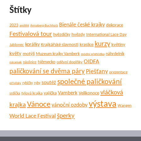
Štítky
Bienále české krajky
dekorace
2023
andělé
Annaberg-Buchholz
Festivalová tour
hvězdy
hvězdičky
International Lace Day
kurzy
korálky
Krajkářské slavnosti
kraslice
květiny
Jablonec
květy
motýli
Muzeum krajky Vamberk
náhrdelník
módní přehlídka
OIDFA
Německo
oděvní doplňky
náušnice
náramek
paličkování se dvěma páry
Piešťany
prezentace
společné paličkování
soutěž
rybičky
ryby
přívěsky
vláčková
Vamberk
vajíčka
Velikonoce
tylová krajka
srdíčka
výstava
Vánoce
krajka
vánoční ozdoby
Wangen
šperky
World Lace Festival