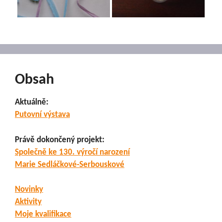
Obsah
Aktuálně:
Putovní výstava
Právě dokončený projekt:
Společně ke 130. výročí narození
Marie Sedláčkové-Serbouskové
Novinky
Aktivity
Moje kvalifikace