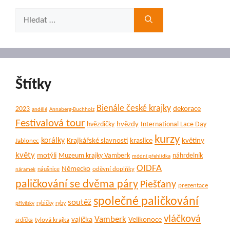
Hledat:
Štítky
Bienále české krajky
dekorace
2023
andělé
Annaberg-Buchholz
Festivalová tour
hvězdy
hvězdičky
International Lace Day
kurzy
korálky
Krajkářské slavnosti
kraslice
květiny
Jablonec
květy
motýli
Muzeum krajky Vamberk
náhrdelník
módní přehlídka
OIDFA
Německo
oděvní doplňky
náušnice
náramek
paličkování se dvěma páry
Piešťany
prezentace
společné paličkování
soutěž
rybičky
ryby
přívěsky
vláčková
Vamberk
vajíčka
Velikonoce
tylová krajka
srdíčka