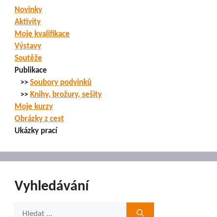
Novinky
Aktivity
Moje kvalifikace
Výstavy
Soutěže
Publikace
>>
Soubory podvinků
>>
Knihy, brožury, sešity
Moje kurzy
Obrázky z cest
Ukázky prací
Vyhledávání
Hledat: