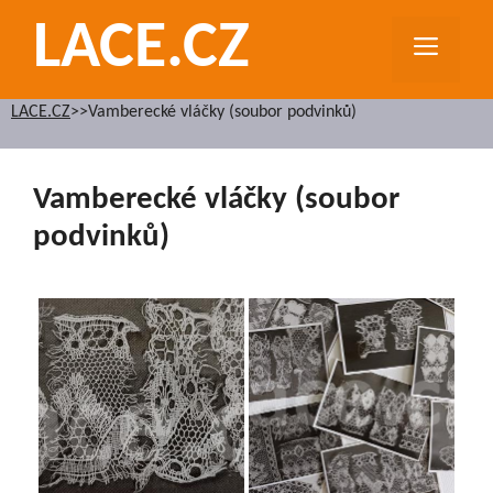
Přeskočit
LACE.CZ
na
MEN
obsah
LACE.CZ
>>
Vamberecké vláčky (soubor podvinků)
Vamberecké vláčky (soubor
podvinků)