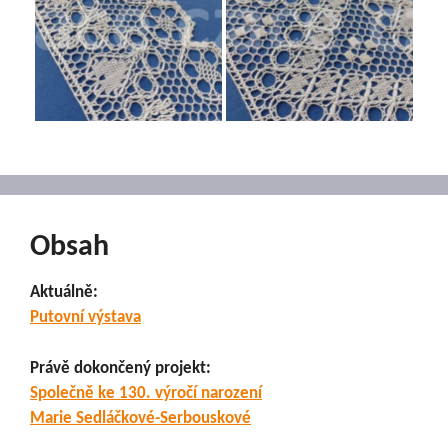
Obsah
Aktuálně:
Putovní výstava
Právě dokončený projekt:
Společně ke 130. výročí narození
Marie Sedláčkové-Serbouskové