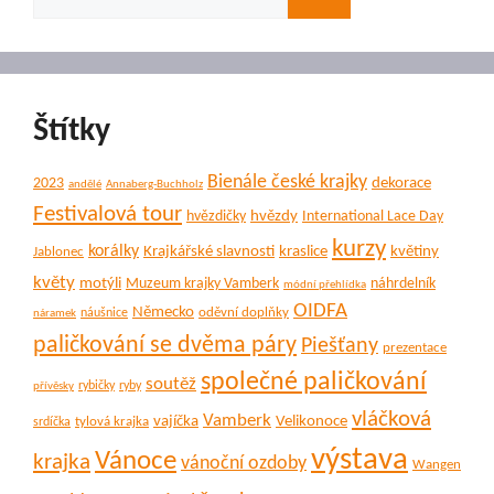
Štítky
Bienále české krajky
dekorace
2023
andělé
Annaberg-Buchholz
Festivalová tour
hvězdy
hvězdičky
International Lace Day
kurzy
korálky
Krajkářské slavnosti
kraslice
květiny
Jablonec
květy
motýli
Muzeum krajky Vamberk
náhrdelník
módní přehlídka
OIDFA
Německo
oděvní doplňky
náušnice
náramek
paličkování se dvěma páry
Piešťany
prezentace
společné paličkování
soutěž
rybičky
ryby
přívěsky
vláčková
Vamberk
vajíčka
Velikonoce
tylová krajka
srdíčka
výstava
Vánoce
krajka
vánoční ozdoby
Wangen