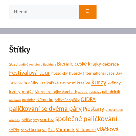
Hledat:
Štítky
Bienále české krajky
dekorace
2023
andělé
Annaberg-Buchholz
Festivalová tour
hvězdy
hvězdičky
International Lace Day
kurzy
korálky
Krajkářské slavnosti
kraslice
květiny
Jablonec
květy
motýli
Muzeum krajky Vamberk
náhrdelník
módní přehlídka
OIDFA
Německo
oděvní doplňky
náušnice
náramek
paličkování se dvěma páry
Piešťany
prezentace
společné paličkování
soutěž
rybičky
ryby
přívěsky
vláčková
Vamberk
vajíčka
Velikonoce
tylová krajka
srdíčka