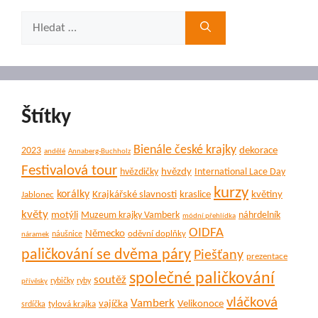
Hledat:
Štítky
Bienále české krajky
dekorace
2023
andělé
Annaberg-Buchholz
Festivalová tour
hvězdy
hvězdičky
International Lace Day
kurzy
korálky
Krajkářské slavnosti
kraslice
květiny
Jablonec
květy
motýli
Muzeum krajky Vamberk
náhrdelník
módní přehlídka
OIDFA
Německo
oděvní doplňky
náušnice
náramek
paličkování se dvěma páry
Piešťany
prezentace
společné paličkování
soutěž
rybičky
ryby
přívěsky
vláčková
Vamberk
vajíčka
Velikonoce
tylová krajka
srdíčka