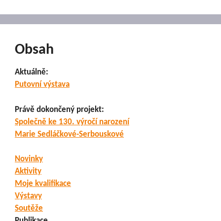
Obsah
Aktuálně:
Putovní výstava
Právě dokončený projekt:
Společně ke 130. výročí narození
Marie Sedláčkové-Serbouskové
Novinky
Aktivity
Moje kvalifikace
Výstavy
Soutěže
Publikace