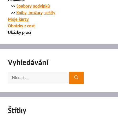
>>
Soubory podvinků
>>
Knihy, brožury, sešity
Moje kurzy
Obrázky z cest
Ukázky prací
Vyhledávání
Hledat:
Štítky