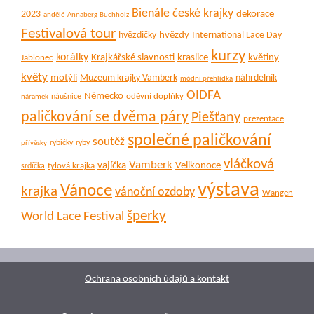
Bienále české krajky
dekorace
2023
andělé
Annaberg-Buchholz
Festivalová tour
hvězdy
hvězdičky
International Lace Day
kurzy
korálky
Krajkářské slavnosti
kraslice
květiny
Jablonec
květy
motýli
Muzeum krajky Vamberk
náhrdelník
módní přehlídka
OIDFA
Německo
oděvní doplňky
náušnice
náramek
paličkování se dvěma páry
Piešťany
prezentace
společné paličkování
soutěž
rybičky
ryby
přívěsky
vláčková
Vamberk
vajíčka
Velikonoce
tylová krajka
srdíčka
výstava
Vánoce
krajka
vánoční ozdoby
Wangen
šperky
World Lace Festival
Ochrana osobních údajů a kontakt