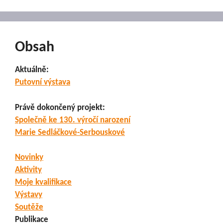
Obsah
Aktuálně:
Putovní výstava
Právě dokončený projekt:
Společně ke 130. výročí narození
Marie Sedláčkové-Serbouskové
Novinky
Aktivity
Moje kvalifikace
Výstavy
Soutěže
Publikace