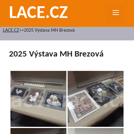
Přeskočit
LACE.CZ
na
MEN
obsah
LACE.CZ
>>
2025 Výstava MH Brezová
2025 Výstava MH Brezová