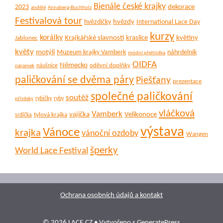
Bienále české krajky
dekorace
2023
andělé
Annaberg-Buchholz
Festivalová tour
hvězdy
hvězdičky
International Lace Day
kurzy
korálky
Krajkářské slavnosti
kraslice
květiny
Jablonec
květy
motýli
Muzeum krajky Vamberk
náhrdelník
módní přehlídka
OIDFA
Německo
oděvní doplňky
náušnice
náramek
paličkování se dvěma páry
Piešťany
prezentace
společné paličkování
soutěž
rybičky
ryby
přívěsky
vláčková
Vamberk
vajíčka
Velikonoce
tylová krajka
srdíčka
výstava
Vánoce
krajka
vánoční ozdoby
Wangen
šperky
World Lace Festival
Ochrana osobních údajů a kontakt
© 2026 LACE.CZ
• Vytvořeno s
GeneratePress