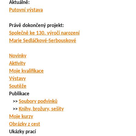
Aktuálně:
Putovní výstava
Právě dokončený projekt:
Společně ke 130. výročí narození
Marie Sedláčkové-Serbouskové
Novinky
Aktivity
Moje kvalifikace
Výstavy
Soutěže
Publikace
>>
Soubory podvinků
>>
Knihy, brožury, sešity
Moje kurzy
Obrázky z cest
Ukázky prací