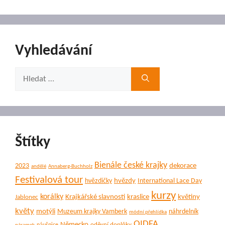
Vyhledávání
Hledat:
Štítky
Bienále české krajky
dekorace
2023
andělé
Annaberg-Buchholz
Festivalová tour
hvězdy
hvězdičky
International Lace Day
kurzy
korálky
Krajkářské slavnosti
kraslice
květiny
Jablonec
květy
motýli
Muzeum krajky Vamberk
náhrdelník
módní přehlídka
OIDFA
Německo
oděvní doplňky