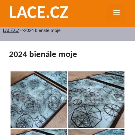
Přeskočit
LACE.CZ
na
MEN
obsah
LACE.CZ
>>
2024 bienále moje
2024 bienále moje