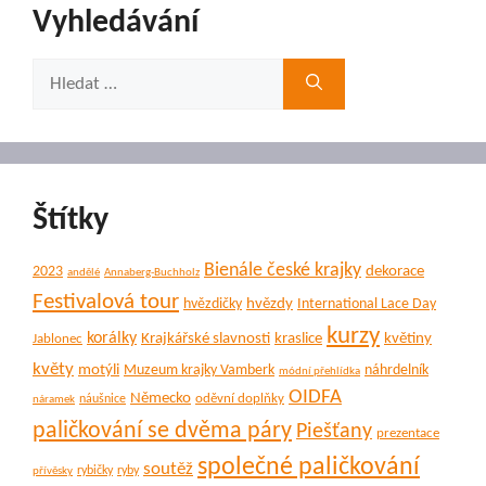
Vyhledávání
Hledat:
Štítky
Bienále české krajky
dekorace
2023
andělé
Annaberg-Buchholz
Festivalová tour
hvězdy
hvězdičky
International Lace Day
kurzy
korálky
Krajkářské slavnosti
kraslice
květiny
Jablonec
květy
motýli
Muzeum krajky Vamberk
náhrdelník
módní přehlídka
OIDFA
Německo
oděvní doplňky
náušnice
náramek
paličkování se dvěma páry
Piešťany
prezentace
společné paličkování
soutěž
rybičky
ryby
přívěsky