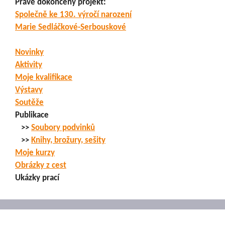
Právě dokončený projekt:
Společně ke 130. výročí narození
Marie Sedláčkové-Serbouskové
Novinky
Aktivity
Moje kvalifikace
Výstavy
Soutěže
Publikace
>>
Soubory podvinků
>>
Knihy, brožury, sešity
Moje kurzy
Obrázky z cest
Ukázky prací