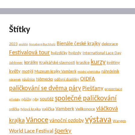
Štítky
Bienále české krajky
dekorace
2023
andělé
Annaberg-Buchholz
Festivalová tour
hvězdy
hvězdičky
International Lace Day
kurzy
korálky
Krajkářské slavnosti
kraslice
květiny
Jablonec
květy
motýli
Muzeum krajky Vamberk
náhrdelník
módní přehlídka
OIDFA
Německo
oděvní doplňky
náušnice
náramek
paličkování se dvěma páry
Piešťany
prezentace
společné paličkování
soutěž
rybičky
ryby
přívěsky
vláčková
Vamberk
vajíčka
Velikonoce
tylová krajka
srdíčka
výstava
Vánoce
krajka
vánoční ozdoby
Wangen
šperky
World Lace Festival