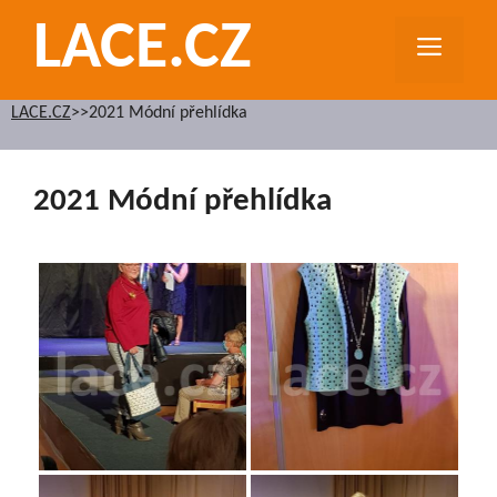
Přeskočit
LACE.CZ
na
MEN
obsah
LACE.CZ
>>
2021 Módní přehlídka
2021 Módní přehlídka