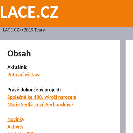
Přeskočit
LACE.CZ
na
obsah
LACE.CZ
>>
2019 Tvary
Obsah
Aktuálně:
Putovní výstava
Právě dokončený projekt:
Společně ke 130. výročí narození
Marie Sedláčkové-Serbouskové
Novinky
Aktivity