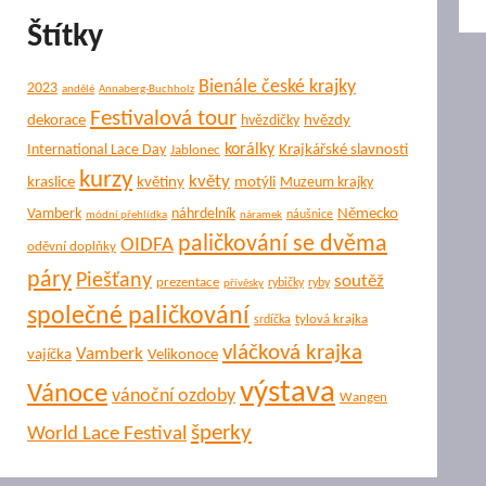
Štítky
Bienále české krajky
2023
andělé
Annaberg-Buchholz
Festivalová tour
dekorace
hvězdy
hvězdičky
korálky
Krajkářské slavnosti
International Lace Day
Jablonec
kurzy
květy
kraslice
květiny
motýli
Muzeum krajky
Německo
Vamberk
náhrdelník
náušnice
módní přehlídka
náramek
paličkování se dvěma
OIDFA
oděvní doplňky
páry
Piešťany
soutěž
prezentace
rybičky
ryby
přívěsky
společné paličkování
tylová krajka
srdíčka
vláčková krajka
Vamberk
vajíčka
Velikonoce
výstava
Vánoce
vánoční ozdoby
Wangen
šperky
World Lace Festival