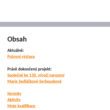
Obsah
Aktuálně:
Putovní výstava
Právě dokončený projekt:
Společně ke 130. výročí narození
Marie Sedláčkové-Serbouskové
Novinky
Aktivity
Moje kvalifikace