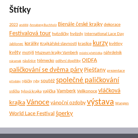
Štítky
Bienále české krajky
dekorace
2023
andělé
Annaberg-Buchholz
Festivalová tour
hvězdy
hvězdičky
International Lace Day
kurzy
korálky
Krajkářské slavnosti
kraslice
květiny
Jablonec
květy
motýli
Muzeum krajky Vamberk
náhrdelník
módní přehlídka
OIDFA
Německo
oděvní doplňky
náušnice
náramek
paličkování se dvěma páry
Piešťany
prezentace
společné paličkování
soutěž
rybičky
ryby
přívěsky
vláčková
Vamberk
vajíčka
Velikonoce
tylová krajka
srdíčka
výstava
Vánoce
krajka
vánoční ozdoby
Wangen
šperky
World Lace Festival