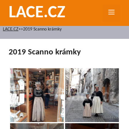
Přeskočit
LACE.CZ
na
MEN
obsah
LACE.CZ
>>
2019 Scanno krámky
2019 Scanno krámky