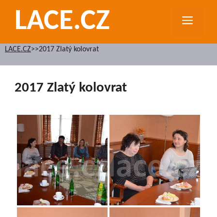
Přeskočit
LACE.CZ
na
MEN
obsah
LACE.CZ
>>
2017 Zlatý kolovrat
2017 Zlatý kolovrat