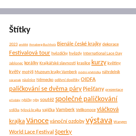
Štítky
Bienále české krajky
dekorace
2023
andělé
Annaberg-Buchholz
Festivalová tour
hvězdy
hvězdičky
International Lace Day
kurzy
korálky
Krajkářské slavnosti
kraslice
květiny
Jablonec
květy
motýli
Muzeum krajky Vamberk
náhrdelník
módní přehlídka
OIDFA
Německo
oděvní doplňky
náušnice
náramek
paličkování se dvěma páry
Piešťany
prezentace
společné paličkování
soutěž
rybičky
ryby
přívěsky
vláčková
Vamberk
vajíčka
Velikonoce
tylová krajka
srdíčka
výstava
Vánoce
krajka
vánoční ozdoby
Wangen
šperky
World Lace Festival