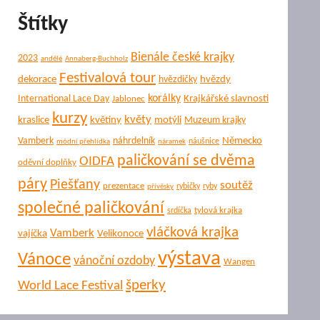
Štítky
Bienále české krajky
2023
andělé
Annaberg-Buchholz
Festivalová tour
dekorace
hvězdy
hvězdičky
korálky
Krajkářské slavnosti
International Lace Day
Jablonec
kurzy
květy
kraslice
květiny
motýli
Muzeum krajky
Německo
Vamberk
náhrdelník
náušnice
módní přehlídka
náramek
paličkování se dvěma
OIDFA
oděvní doplňky
páry
Piešťany
soutěž
prezentace
rybičky
ryby
přívěsky
společné paličkování
tylová krajka
srdíčka
vláčková krajka
Vamberk
vajíčka
Velikonoce
výstava
Vánoce
vánoční ozdoby
Wangen
šperky
World Lace Festival