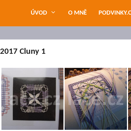
ÚVOD
O MNĚ
PODVINKY.
2017 Cluny 1