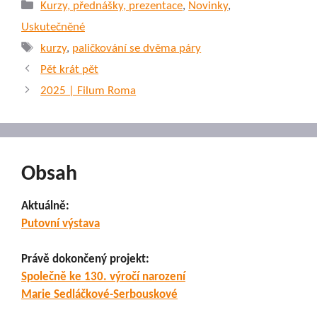
Rubriky
Kurzy, přednášky, prezentace
,
Novinky
,
Uskutečněné
Štítky
kurzy
,
paličkování se dvěma páry
Pět krát pět
2025 | Filum Roma
Obsah
Aktuálně:
Putovní výstava
Právě dokončený projekt:
Společně ke 130. výročí narození
Marie Sedláčkové-Serbouskové