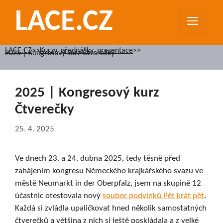
Přeskočit
LACE.CZ
na
MEN
obsah
LACE.CZ
>>
Kurzy, přednášky, prezentace
>>
2025 | Kongresový kurz Čtverečky
2025 | Kongresový kurz
Čtverečky
25. 4. 2025
Ve dnech 23. a 24. dubna 2025, tedy těsně před
zahájením kongresu Německého krajkářského svazu ve
městě Neumarkt in der Oberpfalz, jsem na skupině 12
účastnic otestovala nový
soubor podvinků Pět krát pět
.
Každá si zvládla upaličkovat hned několik samostatných
čtverečků a většina z nich si ještě poskládala a z velké