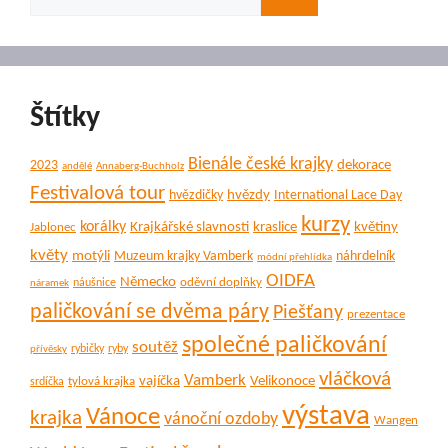
Štítky
Bienále české krajky
dekorace
2023
andělé
Annaberg-Buchholz
Festivalová tour
hvězdy
hvězdičky
International Lace Day
kurzy
korálky
Krajkářské slavnosti
kraslice
květiny
Jablonec
květy
motýli
Muzeum krajky Vamberk
náhrdelník
módní přehlídka
OIDFA
Německo
oděvní doplňky
náušnice
náramek
paličkování se dvěma páry
Piešťany
prezentace
společné paličkování
soutěž
rybičky
ryby
přívěsky
vláčková
Vamberk
vajíčka
Velikonoce
tylová krajka
srdíčka
výstava
Vánoce
krajka
vánoční ozdoby
Wangen