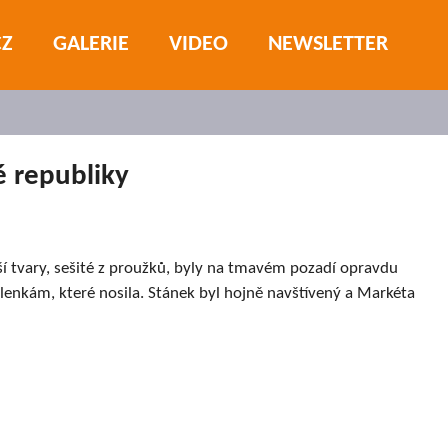
CZ
GALERIE
VIDEO
NEWSLETTER
é republiky
ší tvary, sešité z proužků, byly na tmavém pozadí opravdu
lenkám, které nosila. Stánek byl hojně navštívený a Markéta