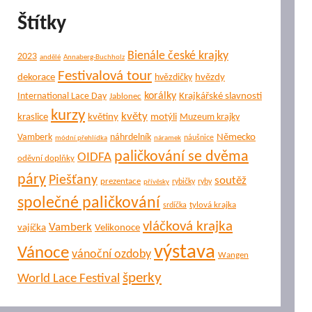
Štítky
Bienále české krajky
2023
andělé
Annaberg-Buchholz
Festivalová tour
dekorace
hvězdy
hvězdičky
korálky
Krajkářské slavnosti
International Lace Day
Jablonec
kurzy
květy
kraslice
květiny
motýli
Muzeum krajky
Německo
Vamberk
náhrdelník
náušnice
módní přehlídka
náramek
paličkování se dvěma
OIDFA
oděvní doplňky
páry
Piešťany
soutěž
prezentace
rybičky
ryby
přívěsky
společné paličkování
tylová krajka
srdíčka
vláčková krajka
Vamberk
vajíčka
Velikonoce
výstava
Vánoce
vánoční ozdoby
Wangen
šperky
World Lace Festival