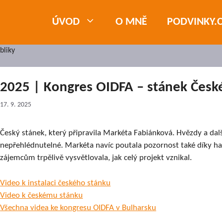
ÚVOD
O MNĚ
PODVINKY.
bliky
2025 | Kongres OIDFA – stánek Česk
17. 9. 2025
Český stánek, který připravila Markéta Fabiánková. Hvězdy a dal
nepřehlédnutelné. Markéta navíc poutala pozornost také díky ha
zájemcům trpělivě vysvětlovala, jak celý projekt vznikal.
Video k instalaci českého stánku
Video k českému stánku
Všechna videa ke kongresu OIDFA v Bulharsku