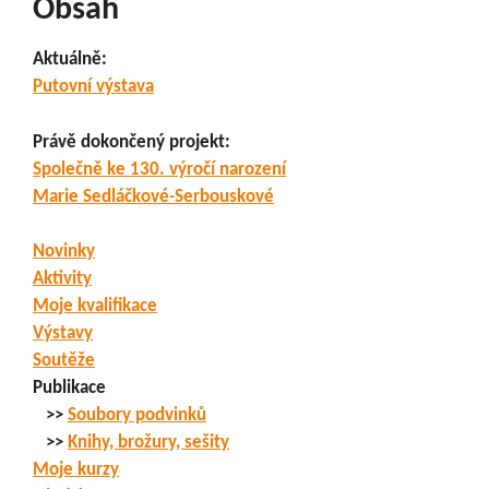
Obsah
Aktuálně:
Putovní výstava
Právě dokončený projekt:
Společně ke 130. výročí narození
Marie Sedláčkové-Serbouskové
Novinky
Aktivity
Moje kvalifikace
Výstavy
Soutěže
Publikace
>>
Soubory podvinků
>>
Knihy, brožury, sešity
Moje kurzy