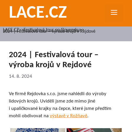
Přeskočit
LACE.CZ
na
MEN
obsah
LACE.CZ
>>
Festivalová tour po Slovensku
>>
2024 | Festivalová tour – výroba krojů v Rejdové
2024 | Festivalová tour –
výroba krojů v Rejdové
14. 8. 2024
Ve firmě Rejdovka s.r.o. jsme nahlédli do výroby
lidových krojů. Uviděli jsme zde mimo jiné
i upaličkované krajky na čepce, které jsme předtím
mohli obdivovat na
výstavě v Rožňavě
.