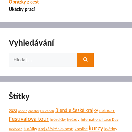
Obrázky z cest
Ukázky prací
Vyhledávání
Hledat:
Štítky
Bienále české krajky
dekorace
2023
andělé
Annaberg-Buchholz
Festivalová tour
hvězdy
hvězdičky
International Lace Day
kurzy
korálky
Krajkářské slavnosti
kraslice
květiny
Jablonec