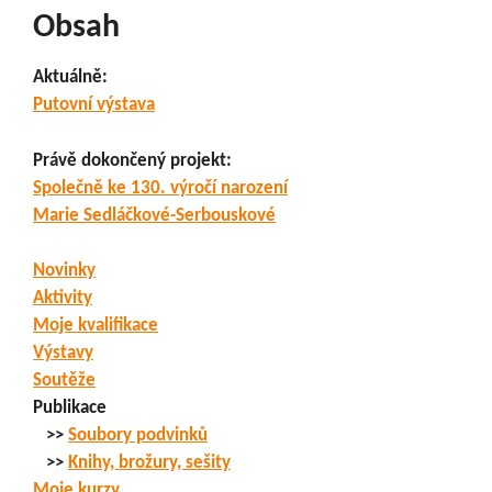
Obsah
Aktuálně:
Putovní výstava
Právě dokončený projekt:
Společně ke 130. výročí narození
Marie Sedláčkové-Serbouskové
Novinky
Aktivity
Moje kvalifikace
Výstavy
Soutěže
Publikace
>>
Soubory podvinků
>>
Knihy, brožury, sešity
Moje kurzy