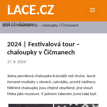
Přeskočit
LACE.CZ
na
MEN
obsah
LACE.CZ
>>
Čičmany
>>
2024 | Festivalová tour – chaloupky v Čičmanech
2024 | Festivalová tour –
chaloupky v Čičmanech
17. 8. 2024
Jedna perníková chaloupka krásnější než druhá. Jasně
červené muškáty v oknech, zahrádky, prostě nádhera.
Některé chaloupky jsou zřejmě obydlené, jiné slouží
třeba jako muzeum. V jednom takovém jsme také byli.