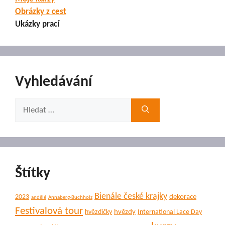
Obrázky z cest
Ukázky prací
Vyhledávání
Hledat:
Štítky
Bienále české krajky
dekorace
2023
andělé
Annaberg-Buchholz
Festivalová tour
hvězdy
hvězdičky
International Lace Day