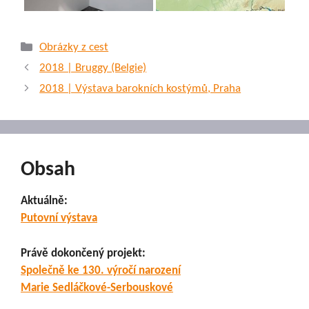
Rubriky
Obrázky z cest
2018 | Bruggy (Belgie)
2018 | Výstava barokních kostýmů, Praha
Obsah
Aktuálně:
Putovní výstava
Právě dokončený projekt:
Společně ke 130. výročí narození
Marie Sedláčkové-Serbouskové