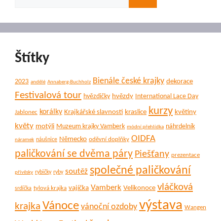
Štítky
Bienále české krajky
dekorace
2023
andělé
Annaberg-Buchholz
Festivalová tour
hvězdy
hvězdičky
International Lace Day
kurzy
korálky
Krajkářské slavnosti
kraslice
květiny
Jablonec
květy
motýli
Muzeum krajky Vamberk
náhrdelník
módní přehlídka
OIDFA
Německo
oděvní doplňky
náušnice
náramek
paličkování se dvěma páry
Piešťany
prezentace
společné paličkování
soutěž
rybičky
ryby
přívěsky
vláčková
Vamberk
vajíčka
Velikonoce
tylová krajka
srdíčka
výstava
Vánoce
krajka
vánoční ozdoby
Wangen