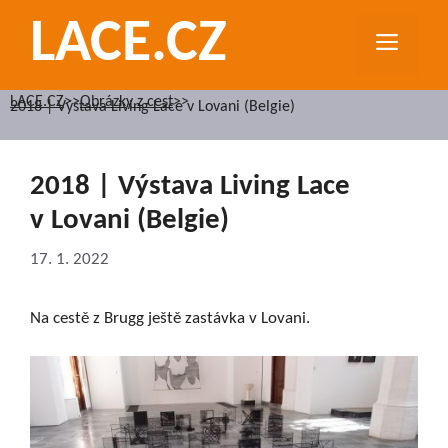
Přeskočit
LACE.CZ
na
MEN
obsah
LACE.CZ
>>
Obrázky z cest
>>
2018 | Výstava Living Lace v Lovani (Belgie)
2018 | Výstava Living Lace
v Lovani (Belgie)
17. 1. 2022
Na cestě z Brugg ještě zastávka v Lovani.