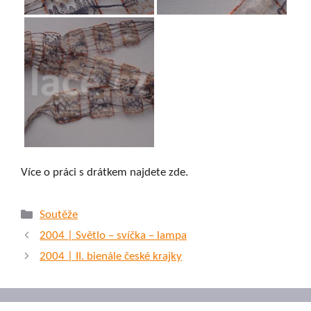
Více o práci s drátkem najdete zde.
Rubriky
Soutěže
2004 | Světlo – svíčka – lampa
2004 | II. bienále české krajky