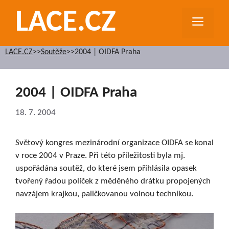
Přeskočit
LACE.CZ
na
MEN
obsah
LACE.CZ
>>
Soutěže
>>
2004 | OIDFA Praha
2004 | OIDFA Praha
18. 7. 2004
Světový kongres mezinárodní organizace OIDFA se konal
v roce 2004 v Praze. Při této příležitosti byla mj.
uspořádána soutěž, do které jsem přihlásila opasek
tvořený řadou políček z měděného drátku propojených
navzájem krajkou, paličkovanou volnou technikou.