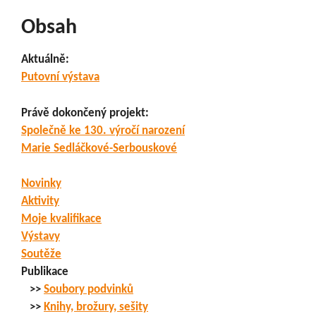
Obsah
Aktuálně:
Putovní výstava
Právě dokončený projekt:
Společně ke 130. výročí narození
Marie Sedláčkové-Serbouskové
Novinky
Aktivity
Moje kvalifikace
Výstavy
Soutěže
Publikace
>>
Soubory podvinků
>>
Knihy, brožury, sešity