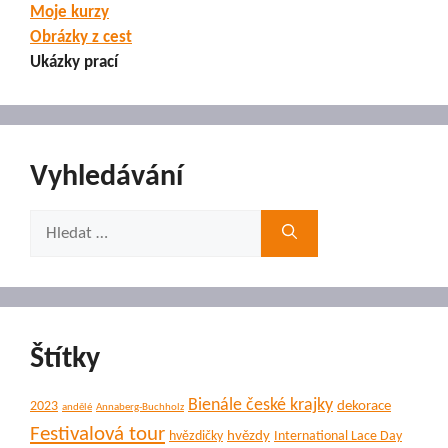
Moje kurzy
Obrázky z cest
Ukázky prací
Vyhledávání
Hledat:
Štítky
Bienále české krajky
dekorace
2023
andělé
Annaberg-Buchholz
Festivalová tour
hvězdy
hvězdičky
International Lace Day