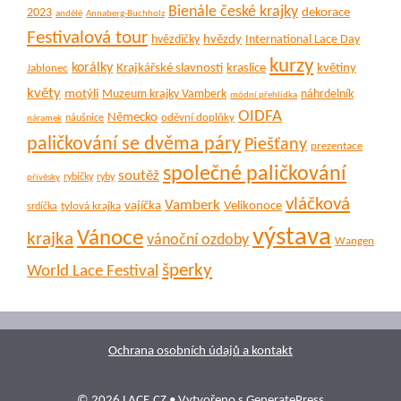
Bienále české krajky
dekorace
2023
andělé
Annaberg-Buchholz
Festivalová tour
hvězdy
hvězdičky
International Lace Day
kurzy
korálky
Krajkářské slavnosti
kraslice
květiny
Jablonec
květy
motýli
Muzeum krajky Vamberk
náhrdelník
módní přehlídka
OIDFA
Německo
oděvní doplňky
náušnice
náramek
paličkování se dvěma páry
Piešťany
prezentace
společné paličkování
soutěž
rybičky
ryby
přívěsky
vláčková
Vamberk
vajíčka
Velikonoce
tylová krajka
srdíčka
výstava
Vánoce
krajka
vánoční ozdoby
Wangen
šperky
World Lace Festival
Ochrana osobních údajů a kontakt
© 2026 LACE.CZ
• Vytvořeno s
GeneratePress