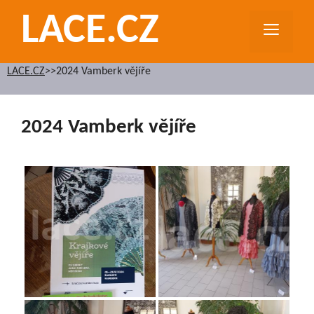
Přeskočit
LACE.CZ
na
MEN
obsah
LACE.CZ
>>
2024 Vamberk vějíře
2024 Vamberk vějíře