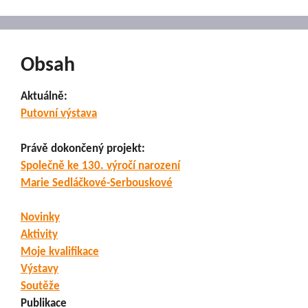
Obsah
Aktuálně:
Putovní výstava
Právě dokončený projekt:
Společně ke 130. výročí narození
Marie Sedláčkové-Serbouskové
Novinky
Aktivity
Moje kvalifikace
Výstavy
Soutěže
Publikace